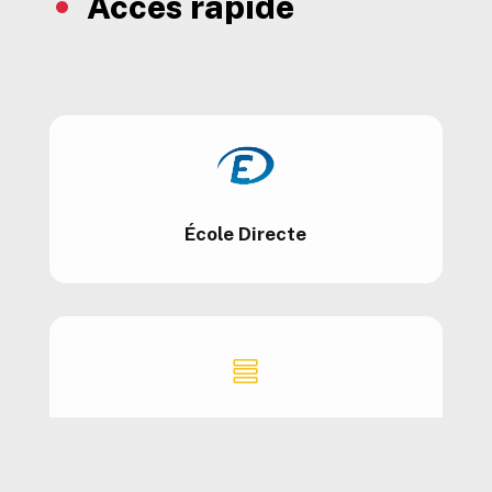
Accès rapide
École Directe

Emploi du temps