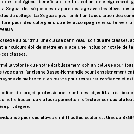
tion des collégiens bénéficiant de la section d’enseignement 
la Segpa, des séquences d’apprentissage avec les élèves des a
lles du collège. La Segpa a pour ambition l’acquisition des c
ture pour des collégiens qu’elle accompagne ensuite vers u
veau V.
ossède aujourd’hui une classe par niveau, soit quatre classes, a
nt a toujours été de mettre en place une inclusion totale de l
 ces classes.
irmé la volonté que notre établissement soit un collège pour tous,
e ce type dans l’ancienne Basse-Normandie pour l’enseignement ca
ayons de mettre tout en œuvre pour restaurer confiance et esti
ruction du projet professionnel sont des objectifs très impo
de notre bassin de vie leurs permettent d’évoluer sur des plate
re privilégiée.
ndividualisé pour des élèves en difficultés scolaires, Unique SE