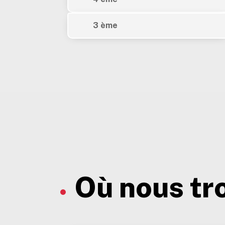
3 ème
Où nous tr