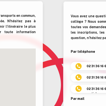
 transports en commun,
Vous avez une questi
tée.
N’hésitez pas à
collège ? Nous somm
r l’itinéraire le plus
toutes vos demandes.
 toute information
les inscriptions, le
question, n’hésitez p
Par téléphone
02 31 36 16 

02 31 36 16 

02 31 36 16 

matin)
Par mail