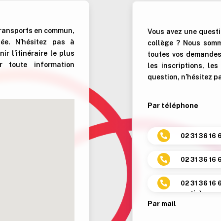
 transports en commun,
Vous avez une questi
tée.
N’hésitez pas à
collège ? Nous somm
r l’itinéraire le plus
toutes vos demandes.
 toute information
les inscriptions, le
question, n’hésitez p
Par téléphone
02 31 36 16 

02 31 36 16 

02 31 36 16 

matin)
Par mail