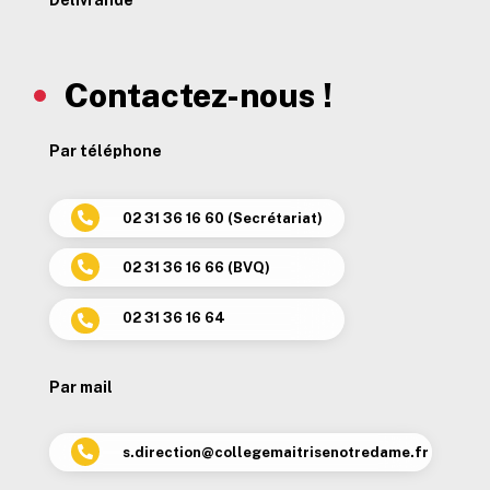
Contactez-nous !
Par téléphone
02 31 36 16 60 (Secrétariat)

02 31 36 16 66 (BVQ)

02 31 36 16 64

Par mail
s.direction@collegemaitrisenotredame.fr
