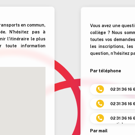
 transports en commun,
Vous avez une questi
tée.
N’hésitez pas à
collège ? Nous somm
r l’itinéraire le plus
toutes vos demandes.
 toute information
les inscriptions, le
question, n’hésitez p
Par téléphone
02 31 36 16 

02 31 36 16 

02 31 36 16 

matin)
Par mail