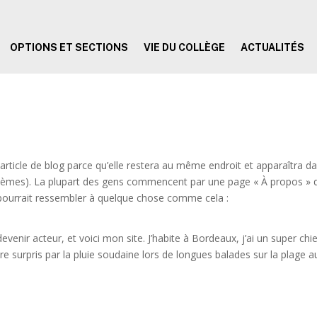
OPTIONS ET SECTIONS
VIE DU COLLÈGE
ACTUALITÉS
 article de blog parce qu’elle restera au même endroit et apparaîtra d
s thèmes). La plupart des gens commencent par une page « À propos » 
a pourrait ressembler à quelque chose comme cela :
evenir acteur, et voici mon site. J’habite à Bordeaux, j’ai un super chi
être surpris par la pluie soudaine lors de longues balades sur la plage a