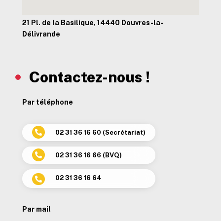
21 Pl. de la Basilique, 14440 Douvres-la-
Délivrande
Contactez-nous !
Par téléphone
02 31 36 16 60 (Secrétariat)

02 31 36 16 66 (BVQ)

02 31 36 16 64

Par mail