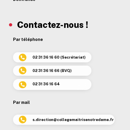
Contactez-nous !
Par téléphone
02 31 36 16 60 (Secrétariat)

02 31 36 16 66 (BVQ)

02 31 36 16 64

Par mail
s.direction@collegemaitrisenotredame.fr
