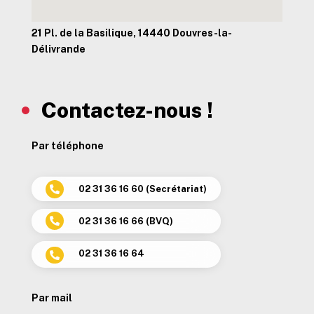
21 Pl. de la Basilique, 14440 Douvres-la-
Délivrande
Contactez-nous !
Par téléphone
02 31 36 16 60 (Secrétariat)

02 31 36 16 66 (BVQ)

02 31 36 16 64

Par mail